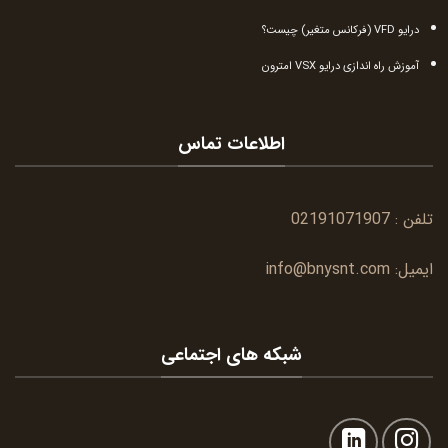
درایو VFD (فرکانس متغیر) چیست؟
آموزش راه اندازی درایو VSX امترون
اطلاعات تماس
تلفن :
02191071907
ایمیل:
info@bnysnt.com
شبکه های اجتماعی