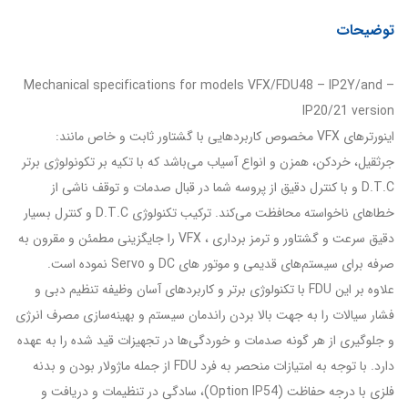
توضیحات
Mechanical specifications for models VFX/FDU48 – IP2Y/and –
IP20/21 version
اینورترهای VFX مخصوص کاربردهایی با گشتاور ثابت و خاص مانند:
جرثقیل، خردکن، همزن و انواع آسیاب می‌باشد که با تکیه بر تکونولوژی برتر
D.T.C و با کنترل دقیق از پروسه شما در قبال صدمات و توقف ناشی از
خطاهای ناخواسته محافظت می‌کند. ترکیب تکنولوژی D.T.C و کنترل بسیار
دقیق سرعت و گشتاور و ترمز برداری ، VFX را جایگزینی مطمئن و مقرون به
صرفه برای سیستم‌های قدیمی و موتور های DC و Servo نموده است.
علاوه بر این FDU با تکنولوژی برتر و کاربردهای آسان وظیفه تنظیم دبی و
فشار سیالات را به جهت بالا بردن راندمان سیستم و بهینه‌سازی مصرف انرژی
و جلوگیری از هر گونه صدمات و خوردگی‌ها در تجهیزات قید شده را به عهده
دارد. با توجه به امتیازات منحصر به فرد FDU از جمله ماژولار بودن و بدنه
فلزی با درجه حفاظت (Option IP54)، سادگی در تنظیمات و دریافت و