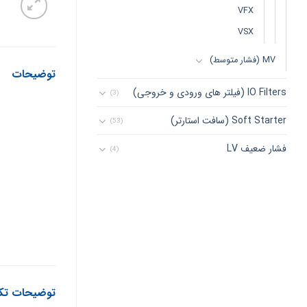
VFX
VSX
MV (فشار متوسط)
توضیحات
IO Filters (فیلتر های ورودی و خروجی)
(3)
Soft Starter (سافت استارتر)
(53)
فشار ضعیف LV
(4)
توضیحات تک