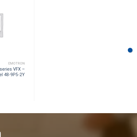
EMOTRON
 series VFX –
el 48-9P5-2Y
ا