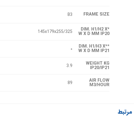
FRAME SIZE
B3
*DIM. H1/H2 X
145x179x255/325
W X D MM IP20
**DIM. H1/H3 X
۰
W X D MM IP21
WEIGHT KG
3.9
IP20/IP21
AIR FLOW
89
M3/HOUR
مرتبط