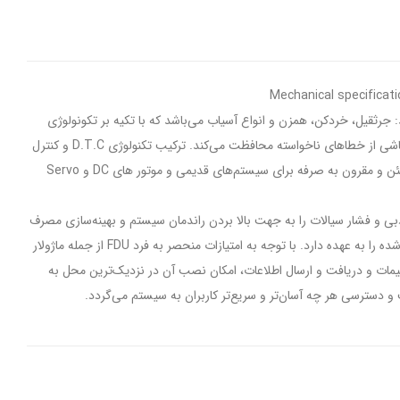
Mechanical specificat
 مانند: جرثقیل، خردکن، همزن و انواع آسیاب می‌باشد که با تکیه بر تکونولوژی
برتر D.T.C و با کنترل دقیق از پروسه شما در قبال صدمات و توقف ناشی از خطاهای ناخواسته محافظت می‌کند. ترکیب تکنولوژی D.T.C و کنترل
بسیار دقیق سرعت و گشتاور و ترمز برداری ، VFX را جایگزینی مطمئن و مقرون به صرفه برای سیستم‌های قدیمی و موتور های DC و Servo
یفه تنظیم دبی و فشار سیالات را به جهت بالا بردن راندمان سیستم و بهینه‌سازی مصرف
انرژی و جلوگیری از هر گونه صدمات و خوردگی‌ها در تجهیزات قید شده را به عهده دارد. با توجه به امتیازات منحصر به فرد FDU از جمله ماژولار
ه حفاظت (Option IP54)، سادگی در تنظیمات و دریافت و ارسال اطلاعات، امکان نصب آن در نزدیک‌ترین محل به
 دسترسی هر چه آسان‌تر و سریع‌تر کاربران به سیستم می‌گردد.