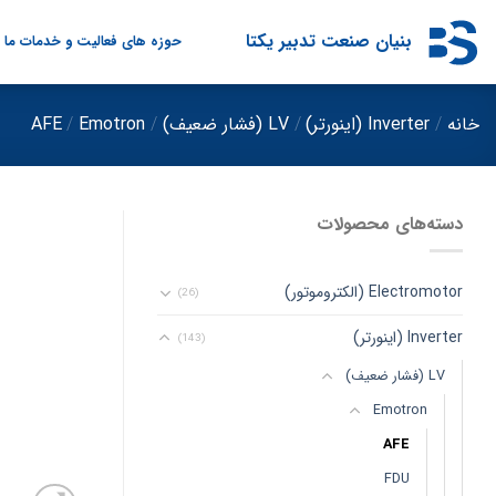
Ski
t
بنیان صنعت تدبیر یکتا
حوزه های فعالیت و خدمات ما
conten
خانه
/
Inverter (اینورتر)
/
LV (فشار ضعیف)
/
Emotron
/
AFE
دسته‌های محصولات
Electromotor (الکتروموتور)
(26)
Inverter (اینورتر)
(143)
LV (فشار ضعیف)
Emotron
AFE
FDU