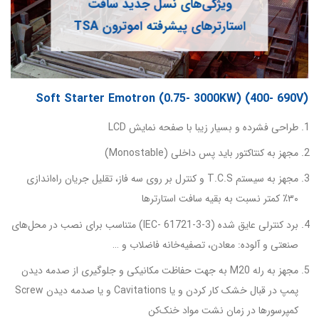
ویژگی‌های نسل جدید سافت
استارترهای پیشرفته اموترون TSA
Soft Starter Emotron (0.75- 3000KW) (400- 690V)
طراحی فشرده و بسیار زیبا با صفحه نمایش LCD
مجهز به کنتاکتور باید پس داخلی (Monostable)
مجهز به سیستم T.C.S و کنترل بر روی سه فاز، تقلیل جریان راه‌اندازی
۳۰٪ کمتر نسبت به بقیه سافت استارترها
برد کنترلی عایق شده (IEC- 61721-3-3) متناسب برای نصب در محل‌های
صنعتی و آلوده: معادن، تصفیه‌خانه فاضلاب و …
مجهز به رله M20 به جهت حفاظت مکانیکی و جلوگیری از صدمه دیدن
پمپ در قبال خشک کار کردن و یا Cavitations و یا صدمه دیدن Screw
کمپرسورها در زمان نشت مواد خنک‌کن