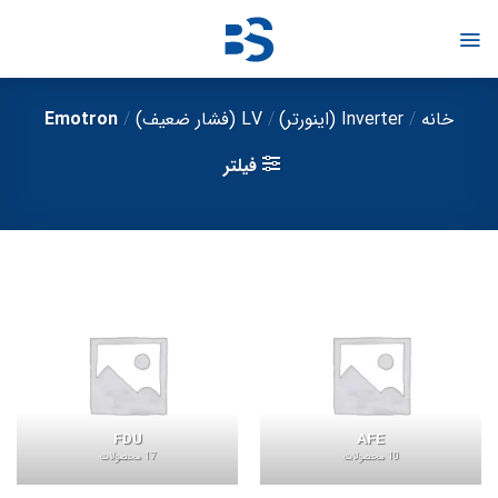
Ski
t
conten
خانه
/
Inverter (اینورتر)
/
LV (فشار ضعیف)
/
Emotron
فیلتر
FDU
AFE
10 محصولات
17 محصولات