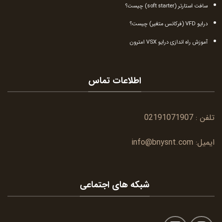
سافت استارتر (soft starter) چیست؟
درایو VFD (فرکانس متغیر) چیست؟
آموزش راه اندازی درایو VSX امترون
اطلاعات تماس
تلفن :
02191071907
ایمیل:
info@bnysnt.com
شبکه های اجتماعی