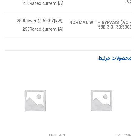
10)
210Rated current [A]
250Power @ 690 V[kW],
NORMAL WITH BYPASS (AC -
53B 3.0- 30:300)
255Rated current [A]
محصولات مرتبط
EMOTRON
EMOTRON