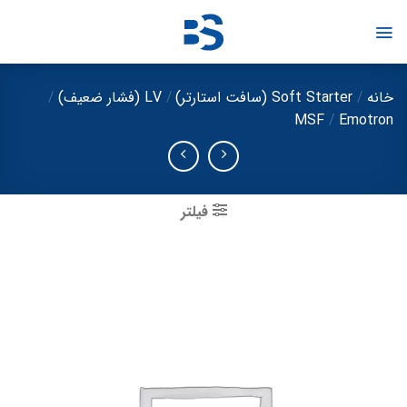
Ski
t
conten
خانه
/
Soft Starter (سافت استارتر)
/
LV (فشار ضعیف)
/
MSF
/
Emotron
فیلتر