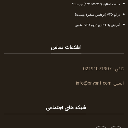
سافت استارتر (soft starter) چیست؟
درایو VFD (فرکانس متغیر) چیست؟
آموزش راه اندازی درایو VSX امترون
اطلاعات تماس
تلفن :
02191071907
ایمیل:
info@bnysnt.com
شبکه های اجتماعی