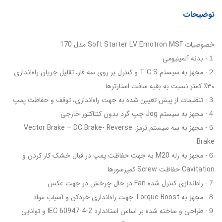
توضیحات
خصوصیات Soft Starter LV Emotron MSF مدل 170
１- بدنه آلمینیومی
２- مجهز به سیستم T.C.S و کنترل بر روی سه فاز، تقلیل جریان راه‌اندازی
۳۰٪ کمتر نسبت به بقیه سافت استارترها
３- تنظیمات از پیش تعیین شده به جهت راه‌اندازی، توقف و حفاظت پمپ
４- مجهز به سیستم Jog چپ گرد بدون کنتاکتور خارجی
５- مجهز به سه سیستم ترمز: Vector Brake – DC Brake- Reverse
Brake
６- مجهز به رله M20 به جهت حفاظت پمپ در قبال خشک کار کردن و
Cavitation حفاظت Screw کمپرسورها
７- راه‌اندازی کنترل شده Fan در حال چرخش در جهت عکس
８- مجهز به Torque Boost جهت راه‌اندازی خردکن و آسیاب مواد
９- طراحی و ساخته شده بر اساس استاندارد IEC 60947-4-2 و توانایی