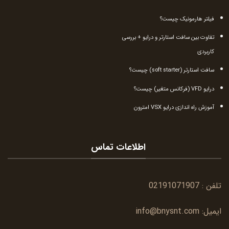
فیلتر هارمونیک چیست؟
تفاوت بین سافت استارتر و درایو + بررسی
کاربردی
سافت استارتر (soft starter) چیست؟
درایو VFD (فرکانس متغیر) چیست؟
آموزش راه اندازی درایو VSX امترون
اطلاعات تماس
تلفن :
02191071907
ایمیل:
info@bnysnt.com