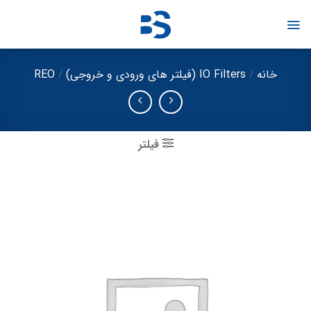
Ski
t
conten
خانه
/
IO Filters (فیلتر های ورودی و خروجی)
/
REO
فیلتر