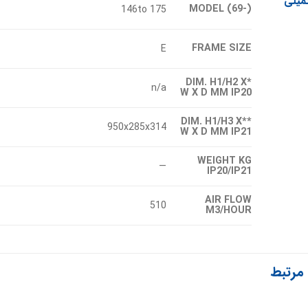
میلی
MODEL (69-)
146to 175
FRAME SIZE
E
*DIM. H1/H2 X
n/a
W X D MM IP20
**DIM. H1/H3 X
950x285x314
W X D MM IP21
WEIGHT KG
—
IP20/IP21
AIR FLOW
510
M3/HOUR
مرتبط