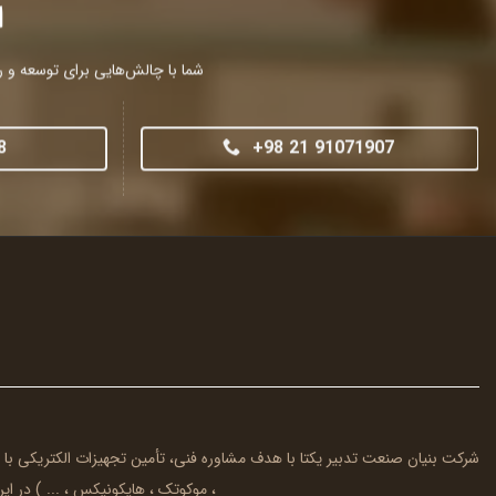
ا
شما با چالش‌هایی برای توسعه و را
8
+98 21 91071907
شرکت بنیان صنعت تدبیر یکتا با هدف مشاوره فنی، تأمین تجهیزات الکتریکی با
، موکوتک ، هایکونیکس ، ... ) در ایرا