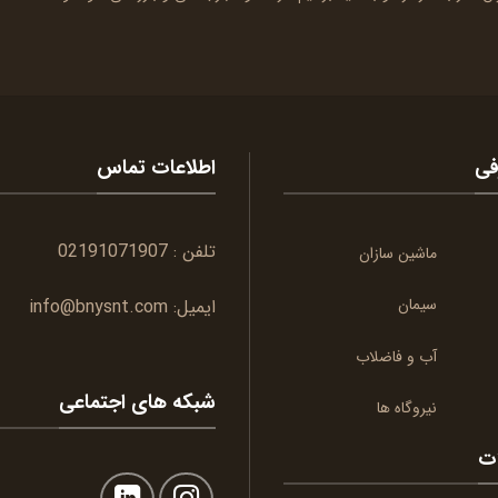
فی
اطلاعات تماس
تلفن :
02191071907
ماشین سازان
سیمان
ایمیل:
info@bnysnt.com
آب و فاضلاب
شبکه های اجتماعی
نیروگاه ها
ات