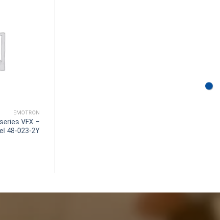
EMOTRON
 series VFX –
el 48-023-2Y