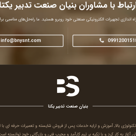
رتباط با مشاوران بنیان صنعت تدبیر یکتا
ه اندازی تجهیزات الکترونیکی صنعتی خود روبرو هستید. ما راه‌حل‌های مناسبی برای 
info@bnysnt.com
0991200151
بنیان صنعت تدبیر یکتا
 تکنولوژی بالا, آموزش و ارایه خدمات پس از فروش شایسته و تعمیرات حرفه ای ب
ن آغاز به کار کرد و با تکیه بر تیم کارآمد و مجرب فنی و بازرگانی خود توانسته است 