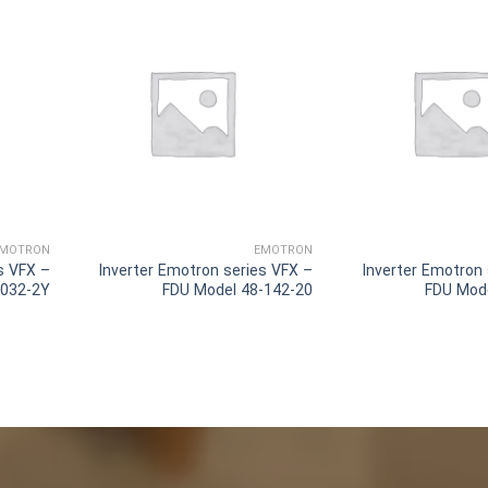
MOTRON
EMOTRON
s VFX –
Inverter Emotron series VFX –
Inverter Emotron
-032-2Y
FDU Model 48-142-20
FDU Mod