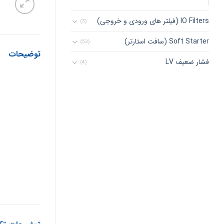
IO Filters (فیلتر های ورودی و خروجی)
(3)
Soft Starter (سافت استارتر)
(53)
توضیحات
فشار ضعیف LV
(4)