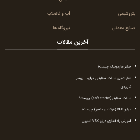
پتروشیمی
آب و فاضلاب
صنایع معدنی
نیروگاه ها
آخرین مقالات
فیلتر هارمونیک چیست؟
تفاوت بین سافت استارتر و درایو + بررسی
کاربردی
سافت استارتر (soft starter) چیست؟
درایو VFD (فرکانس متغیر) چیست؟
آموزش راه اندازی درایو VSX امترون