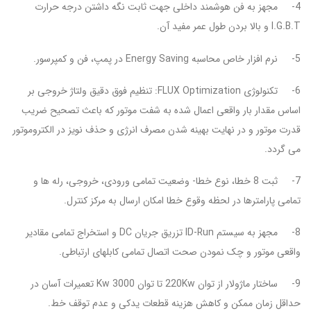
4-
مجهز به فن هوشمند داخلی جهت ثابت نگه داشتن درجه حرارت
I.G.B.T و بالا بردن طول عمر مفید آن.
5-
نرم افزار خاص محاسبه Energy Saving در پمپ، فن و کمپرسور.
6-
تکنولوژی FLUX Optimization: تنظیم فوق دقیق ولتاژ خروجی بر
اساس مقدار بار واقعی اعمال شده به شفت موتور که باعث تصحیح ضریب
قدرت موتور و در نهایت بهینه شدن مصرف انرژی و حذف نویز در الکتروموتور
می گردد.
7-
ثبت 8 خطا، نوع خطا- وضعیت تمامی ورودی، خروجی، رله ها و
تمامی پارامترها در لحظه وقوع خطا امکان ارسال به مرکز کنترل.
8-
مجهز به سیستم ID-Run تزریق جریان DC و استخراج تمامی مقادیر
واقعی موتور و چک نمودن صحت اتصال تمامی کابل­های ارتباطی.
9-
ساختار ماژولار از توان 220Kw تا توان 3000 Kw تعمیرات آسان در
حداقل زمان ممکن و کاهش هزینه قطعات یدکی و عدم توقف خط.