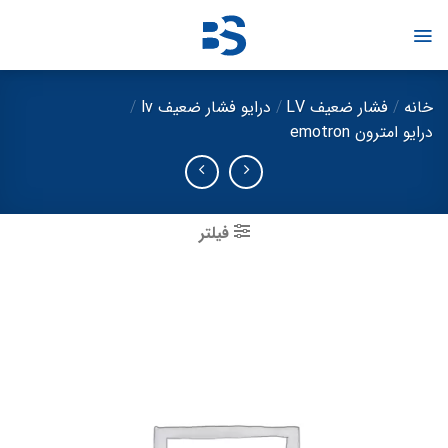
Ski
t
conten
خانه
/
فشار ضعیف LV
/
درایو فشار ضعیف lv
/
درایو امترون emotron
فیلتر