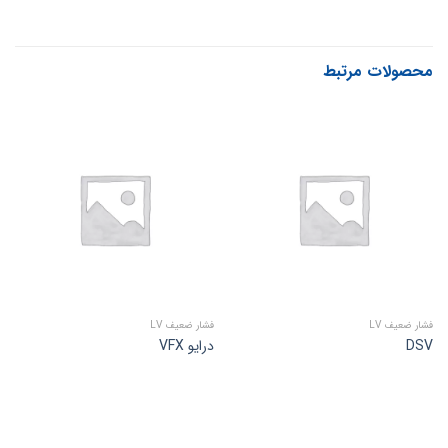
محصولات مرتبط
فشار ضعیف LV
فشار ضعیف LV
DSV
درایو VFX