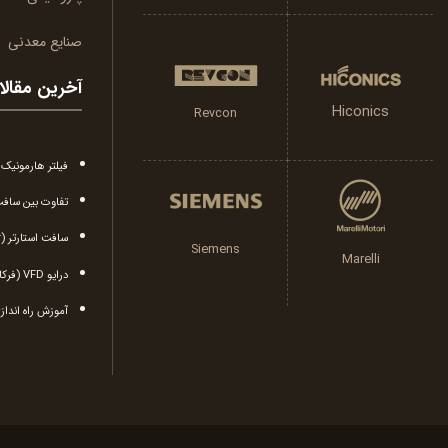
صنایع معدنی
آخرین مقال
Hiconics
Revcon
فیلتر هارمونی
تفاوت بین سافت 
سافت استارتر (soft starter) چیست؟
Siemens
Marelli
درایو VFD (فرکانس متغیر) چیست؟
آموزش راه اندازی درایو