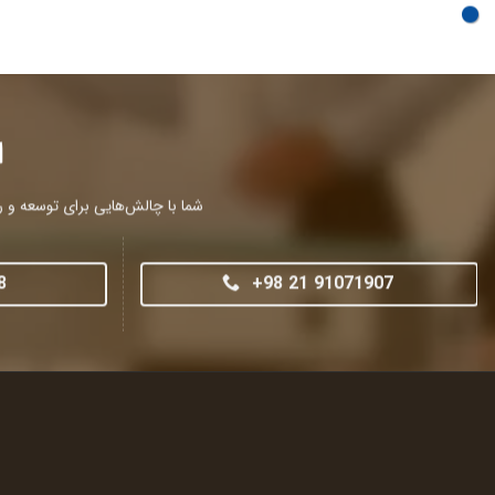
ا
شما با چالش‌هایی برای توسعه و را
8
+98 21 91071907