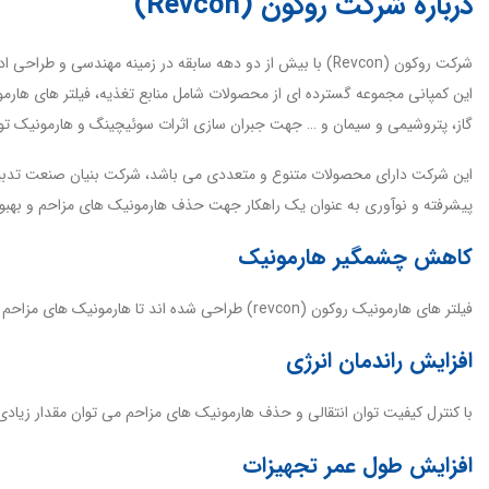
درباره شرکت روکون (Revcon)
شرکت روکون (Revcon) با بیش از دو دهه سابقه در زمینه مهند
گاز، پتروشیمی و سیمان و ‌‌… جهت جبران سازی اثرات سوئیچینگ و هارمونیک تول
پیشرفته و نوآوری به عنوان یک راهکار جهت حذف هارمونیک های مزاحم و بهبود کی
کاهش چشمگیر هارمونیک
فیلتر های هارمونیک روکون (revcon) طراحی شده اند تا هارمونیک های مزاحم ایجاد شده توسط تجهیزات سوئیچینگ را در سیستم های الکتریکی کاهش داده و از بین ببرند. این عمل باعث افزایش طول عمر تجهیزات و راندمان سیستم میگردد.
افزایش راندمان انرژی
با کنترل کیفیت توان انتقالی و حذف هارمونیک های مزاحم می توان مقدار زیادی
افزایش طول عمر تجهیزات