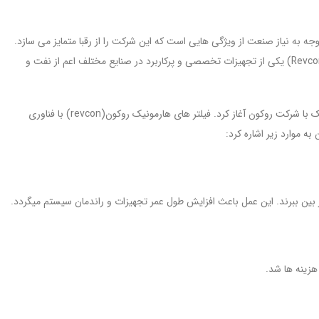
 و توجه به نیاز صنعت از ویژگی هایی است که این شرکت را از رقبا متمایز می سازد.
این کمپانی مجموعه گسترده ای از محصولات شامل منابع تغذیه، فیلتر های هارمونیک، مبدل های DC-DC و … را تولید میکند. فیلتر های هارمونیک ورودی روکون(Revcon) یکی از تجهیزات تخصصی و پرکاربرد در صنایع مختلف اعم از نفت و
این شرکت دارای محصولات متنوع و متعددی می باشد، شرکت بنیان صنعت تدبیر یکتا دارای نمایندگی امترون در ایران، همکاری خود را در زمینه فیلتر های هارمونیک با شرکت روکون آغاز کرد. فیلتر های هارمونیک روکون(revcon) با فناوری
ه موارد زیر اشاره کرد:
هزینه ها شد.